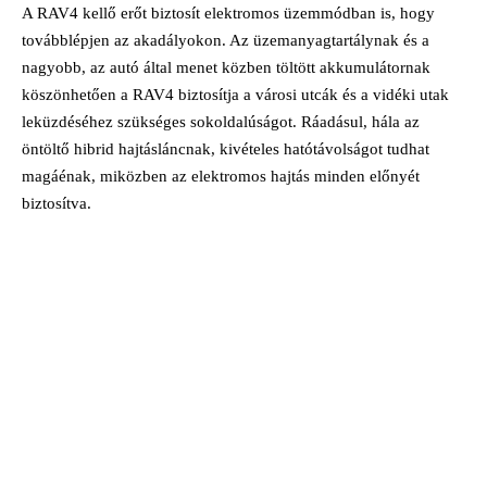
A RAV4 kellő erőt biztosít elektromos üzemmódban is, hogy
továbblépjen az akadályokon. Az üzemanyagtartálynak és a
nagyobb, az autó által menet közben töltött akkumulátornak
köszönhetően a RAV4 biztosítja a városi utcák és a vidéki utak
leküzdéséhez szükséges sokoldalúságot. Ráadásul, hála az
öntöltő hibrid hajtásláncnak, kivételes hatótávolságot tudhat
magáénak, miközben az elektromos hajtás minden előnyét
biztosítva.