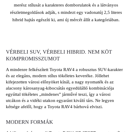
merész stílusát a karakteres domborulatok és a látványos
részletmegoldások adják, s mindezt egy vadonatúj 2,5 literes
hibrid hajtás egészíti ki, ami új mércét állít a kategóriában.
VÉRBELI SUV, VÉRBELI HIBRID. NEM KÖT
KOMPROMISSZUMOT
A mindenre felkészített Toyota RAV4 a robusztus SUV-karakter
és az elegáns, modern stílus tökéletes keveréke. Jóllehet
kifejezetten városi előnyöket kínál, a nagy nyomaték és az
alacsony károsanyag-kibocsátás egyedülálló kombinációja
egyúttal tökéletes „mindenes” járművé teszi, így a városi
utcákon és a vidéki utakon egyaránt kiváló társ. Ne legyen
kétsége afelől, hogy a Toyota RAV4 bárhová elviszi.
MODERN FORMÁK