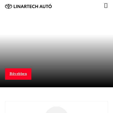
Toyota RAV4 (hybrid)
VÉRBELI SUV KARAKTER, STÍLUSSAL ÉS
MODERN TECHNOLÓGIÁKKAL
Bővebben