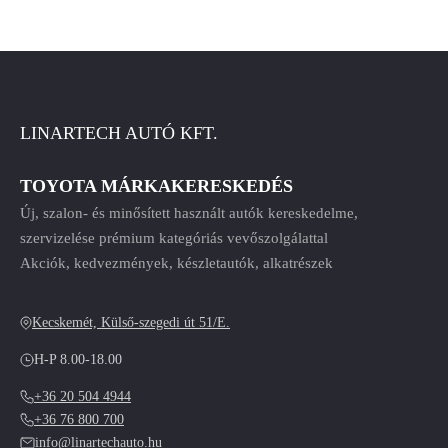
LINARTECH AUTÓ KFT.
TOYOTA MÁRKAKERESKEDÉS
Új, szalon- és minősített használt autók kereskedelme,
szervizelése prémium kategóriás vevőszolgálattal
Akciók, kedvezmények, készletautók, alkatrészek
Kecskemét, Külső-szegedi út 51/E.
H-P 8.00-18.00
+36 20 504 4944
+36 76 800 700
info@linartechauto.hu