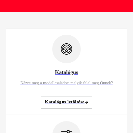
Katalógus
Nézze meg a modellcsaládot: melyik felel meg Önnek?
Katalógus letöltése