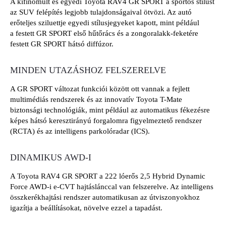
A kifinomult és egyedi Toyota RAV4 GR SPORT a sportos stílust
az SUV felépítés legjobb tulajdonságaival ötvözi. Az autó
erőteljes sziluettje egyedi stílusjegyeket kapott, mint például
a festett GR SPORT első hűtőrács és a zongoralakk-feketére
festett GR SPORT hátsó diffúzor.
MINDEN UTAZÁSHOZ FELSZERELVE
A GR SPORT változat funkciói között ott vannak a fejlett
multimédiás rendszerek és az innovatív Toyota T-Mate
biztonsági technológiák, mint például az automatikus fékezésre
képes hátsó keresztirányú forgalomra figyelmeztető rendszer
(RCTA) és az intelligens parkolóradar (ICS).
DINAMIKUS AWD-I
A Toyota RAV4 GR SPORT a 222 lóerős 2,5 Hybrid Dynamic
Force AWD-i e-CVT hajtáslánccal van felszerelve. Az intelligens
összkerékhajtási rendszer automatikusan az útviszonyokhoz
igazítja a beállításokat, növelve ezzel a tapadást.