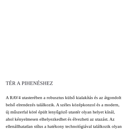
TÉR A PIHENÉSHEZ
A RAV4 utasterében a robusztus külső kialakítás és az átgondolt
belső elrendezés találkozik. A széles középkonzol és a modern,
új műszerfal köré épült lenyűgöző utastér olyan helyet kínál,
ahol kényelmesen elhelyezkedhet és élvezheti az utazást. Az
ellenállhatatlan stílus a hatékony technológiával találkozik olyan