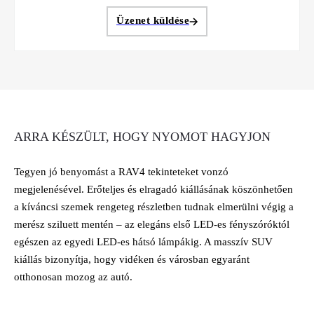
Üzenet küldése
ARRA KÉSZÜLT, HOGY NYOMOT HAGYJON
Tegyen jó benyomást a RAV4 tekinteteket vonzó
megjelenésével. Erőteljes és elragadó kiállásának köszönhetően
a kíváncsi szemek rengeteg részletben tudnak elmerülni végig a
merész sziluett mentén – az elegáns első LED-es fényszóróktól
egészen az egyedi LED-es hátsó lámpákig. A masszív SUV
kiállás bizonyítja, hogy vidéken és városban egyaránt
otthonosan mozog az autó.