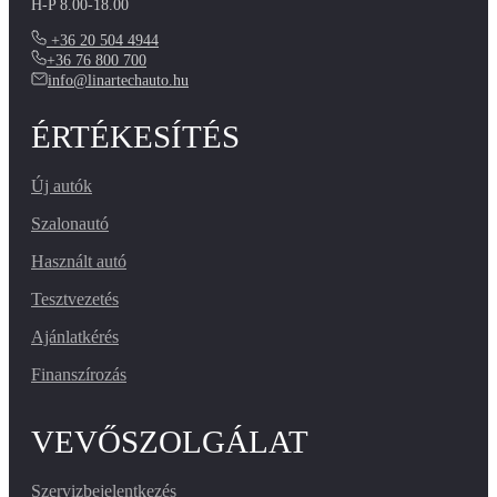
H-P 8.00-18.00
+36 20 504 4944
+36 76 800 700
info@linartechauto.hu
ÉRTÉKESÍTÉS
Új autók
Szalonautó
Használt autó
Tesztvezetés
Ajánlatkérés
Finanszírozás
VEVŐSZOLGÁLAT
Szervizbejelentkezés