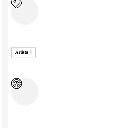
Árlista