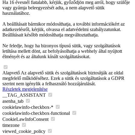
Ha 16 évesnél fiatalabb, kérjük, győződjön meg arról, hogy szülője
vagy gyámja beleegyezését adta, a nem alapvető sütik
használatához.
A beállításait bármikor módosíthatja, a további információkért az
adatkezelésről, kérjük, olvassa el adatvédelmi szabályzatunkat.
Beállításait később módosíthatja megváltoztathatja.
Ne feledje, hogy ha bizonyos típusú sütik, vagy szolgáltatások
letiltása mellett dönt, az befolyásolhatja a webhely által nyújtott
élményét és az általunk kínált szolgáltatásokat.
Alapvető
Az alapvető sütik és szolgáltatások biztosítják az oldal
megfelelő működéséhez. Ezek a sütik és szolgáltatások a GDPR
szerint nem igénylik a felhasználó hozzájárulását.
Részletek megjelenítése
__TAG_ASSISTANT
asenha_tab
cookielawinfo-checkbox-*
cookielawinfo-checkbox-functional
CookieLawInfoConsent
timezone
viewed_cookie_policy