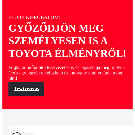
ELŐBB KIPRÓBÁLOM!
GYŐZŐDJÖN MEG
SZEMÉLYESEN IS A
TOYOTA ÉLMÉNYRŐL!
Foglaljon időpontot tesztvezetésre, és tapasztalja meg, milyen
érzés egy igazán megbízható és innovatív autó volánja mögé
ülni!
Tesztvezetás