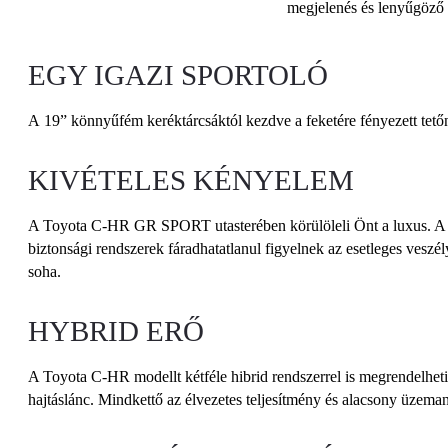
megjelenés és lenyűgöző 
EGY IGAZI SPORTOLÓ
A 19” könnyűfém keréktárcsáktól kezdve a feketére fényezett tetőn
KIVÉTELES KÉNYELEM
A Toyota C‑HR GR SPORT utasterében körülöleli Önt a luxus. A fe
biztonsági rendszerek fáradhatatlanul figyelnek az esetleges ves
soha.
HYBRID ERŐ
A Toyota C‑HR modellt kétféle hibrid rendszerrel is megrendelheti: 
hajtáslánc. Mindkettő az élvezetes teljesítmény és alacsony üzema