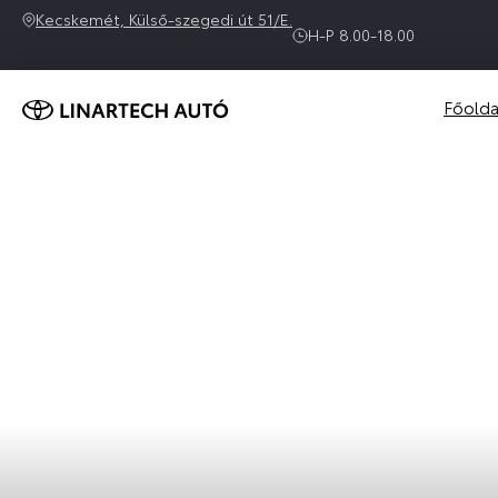
Kecskemét, Külső-szegedi út 51/E.
H-P 8.00-18.00
Főolda