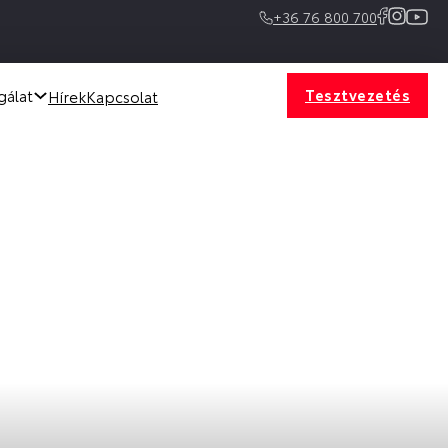
+36 76 800 700
Tesztvezetés
gálat
Hírek
Kapcsolat