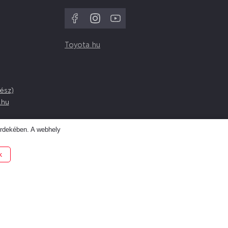
Toyota.hu
ész)
.hu
érdekében. A webhely
k
ZNÁLTAUTÓT KERES?
rre talál!