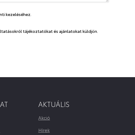
nti kezeléséhez.
tatásokról tájékoztatókat és ajánlatokat küldjön.
AT
AKTUÁLIS
Akció
m
Hírek