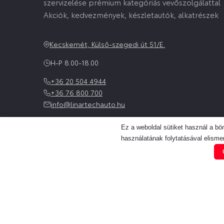
szervizelése prémium kategóriás vevőszolgálattal
Akciók, kedvezmények, készletautók, alkatrészek
Kecskemét, Külső-szegedi út 51/E.
H-P 8.00-18.00
+36 20 504 4944
+36 76 800 700
info@linartechauto.hu
Ez a weboldal sütiket használ a b
használatának folytatásával elismer
ÚJ AUTÓT KERES?
Válogasson modelljeinkből!