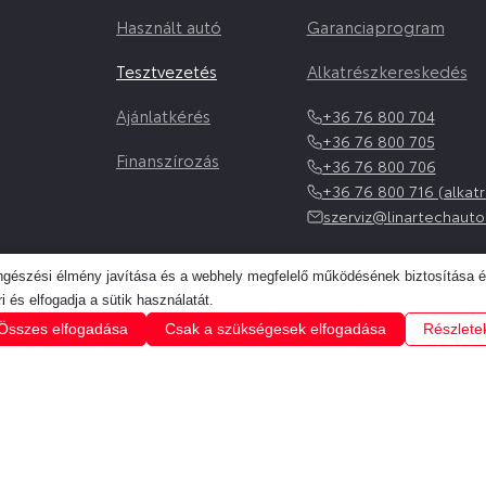
Használt autó
Garanciaprogram
Tesztvezetés
Alkatrészkereskedés
Ajánlatkérés
+36 76 800 704
+36 76 800 705
Finanszírozás
+36 76 800 706
+36 76 800 716 (alkatr
szerviz@linartechauto
öngészési élmény javítása és a webhely megfelelő működésének biztosítása 
i és elfogadja a sütik használatát.
Összes elfogadása
Csak a szükségesek elfogadása
Részlete
MINŐSÍTETT HAS
Bennünk megbízható partne