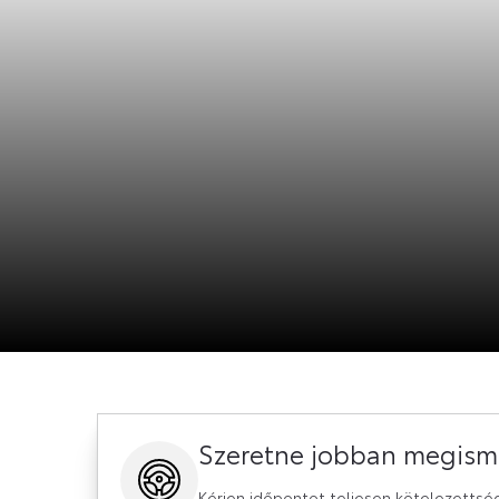
TESZTVEZETÉS
Szeretne jobban megism
Kérjen időpontot teljesen kötelezettsé