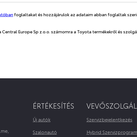
tatóban
foglaltakat és hozzájárulok az adataim abban foglaltak szeri
a Central Europe Sp z.o.o. számomra a Toyota termékekről és szolgál
ÉRTÉKESÍTÉS
VEVŐSZOLGÁL
Új autók
Szervizbejelentkezés
elme,
Szalonautó
Hybrid Szervizprogra