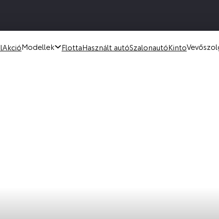
Modellek
Vevőszol
l
Akció
Flotta
Használt autó
Szalonautó
Kinto